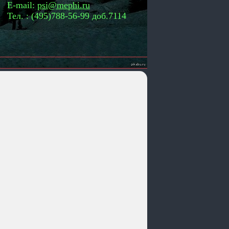
E-mail:
psi@mephi.ru
Тел. : (495)788-56-99 доб.7114