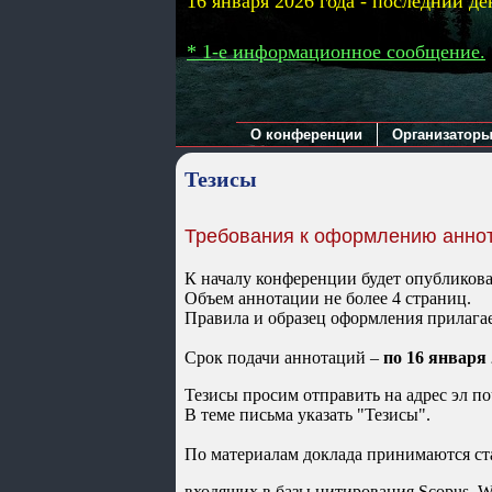
16 января 2026 года - последний де
* 1-е информационное сообщение.
О конференции
Организатор
Тезисы
Требования к оформлению анно
К началу конференции будет опубликов
Объем аннотации не более 4 страниц.
Правила и образец оформления прилага
Cрок подачи аннотаций –
по 16 января 
Тезисы просим отправить на адрес эл п
В теме письма указать "Тезисы".
По материалам доклада принимаются ст
входящих в базы цитирования Scopus, W