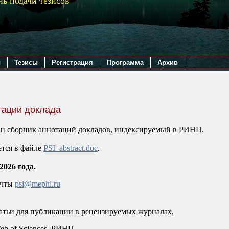
нь подачи тезисов
ы
Тезисы
Регистрация
Программа
Архив
тации доклада
ан сборник аннотаций докладов, индексируемый в РИНЦ.
ется в файле
PSI_abstract.doc
.
2026 года.
очты
psi@mephi.ru
атьи для публикации в рецензируемых журналах,
eb of Sciences, РИНЦ.